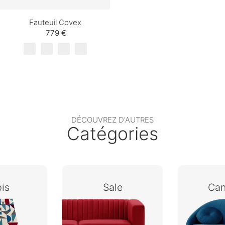
Fauteuil Covex
779 €
DÉCOUVREZ D'AUTRES
Catégories
is
Sale
Ca