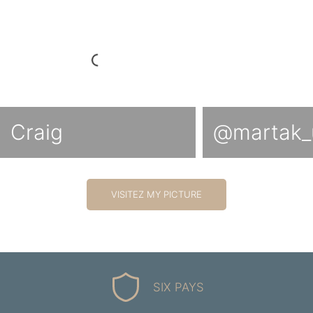
Craig
@martak_
VISITEZ MY PICTURE
SIX PAYS