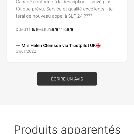
Canapé conforme à la description – arrivé plus
tôt que prévu. Service et qualité excellents – je
ferai de nouveau appel à SLF 24 ????
5/5
5/5
5/5
QUALITÉ
VALEUR
PRIX
Mrs Helen Clemson via
Trustpilot UK
31/01/2022
ÉCRIRE UN AVIS
Produits apparentés