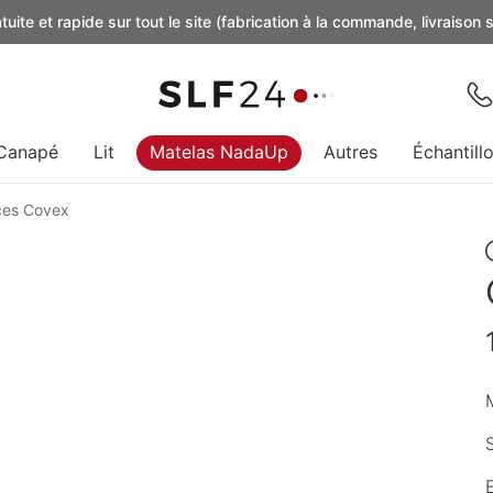
uite et rapide sur tout le site (fabrication à la commande, livraison
Canapé
Lit
Matelas NadaUp
Autres
Échantill
ces Covex
M