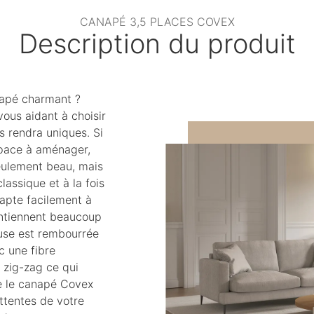
CANAPÉ 3,5 PLACES COVEX
Description du produit
napé charmant ?
ous aidant à choisir
s rendra uniques. Si
space à aménager,
eulement beau, mais
assique et à la fois
dapte facilement à
ntiennent beaucoup
euse est rembourrée
c une fibre
s zig-zag ce qui
ue le canapé Covex
ttentes de votre