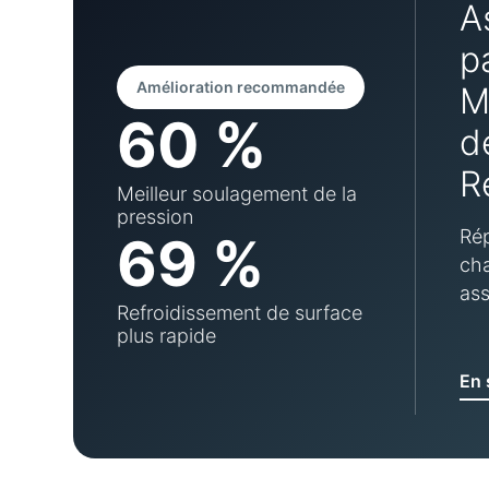
A
p
Amélioration recommandée
M
60 %
d
R
Meilleur soulagement de la
pression
Rép
69 %
cha
ass
Refroidissement de surface
plus rapide
En 