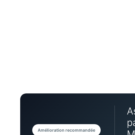
A
p
Amélioration recommandée
M