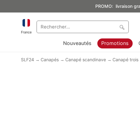
PROMO: livraison grat
France
Nouveautés
Promotions
SLF24
Canapés
Canapé scandinave
Canapé trois