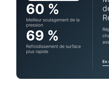
60 %
d
R
Meilleur soulagement de la
pression
Rép
69 %
cha
ass
Refroidissement de surface
plus rapide
En 