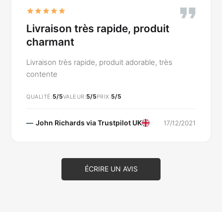
Livraison très rapide, produit
charmant
Livraison très rapide, produit adorable, très
contente
5/5
5/5
5/5
QUALITÉ
VALEUR
PRIX
John Richards via
Trustpilot UK
17/12/2021
ÉCRIRE UN AVIS