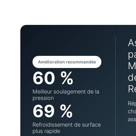
A
p
Amélioration recommandée
M
60 %
d
R
Meilleur soulagement de la
pression
Rép
69 %
cha
ass
Refroidissement de surface
plus rapide