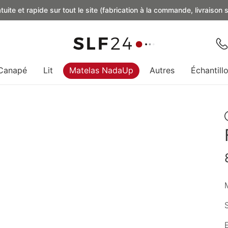
uite et rapide sur tout le site (fabrication à la commande, livraison
Canapé
Lit
Matelas NadaUp
Autres
Échantill
M