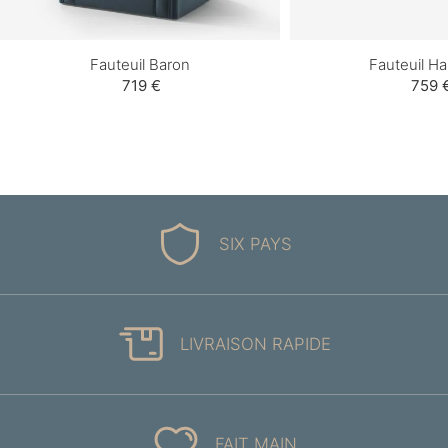
Fauteuil Baron
Fauteuil H
719 €
759 
SIX PAYS
LIVRAISON RAPIDE
FAIT MAIN