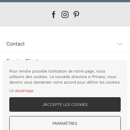
Our
Our
Our
facebook
instagram
pinterest
Contact
Service Client
Pour rendre possible l’utilisation de notre page, nous
utilisons des cookies. La nouvelle directive e-Privacy, nous
Information
devons vous demander votre accord pour définir les cookies
Lit davantage
Autres pays
J’ACCEPTE LES COOKIES
PARAMÈTRES