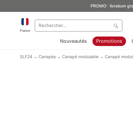
PROMO: livraison grat
France
Nouveautés
Promotions
SLF24
Canapés
Canapé modulable
Canapé modula