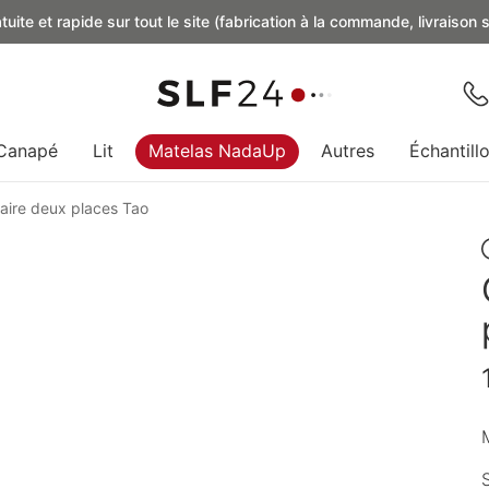
uite et rapide sur tout le site (fabrication à la commande, livraison
Canapé
Lit
Matelas NadaUp
Autres
Échantill
ire deux places Tao
M