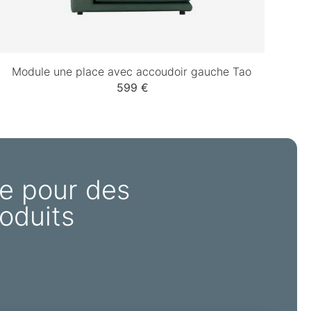
Module une place avec accoudoir gauche Tao
599 €
e pour des
oduits