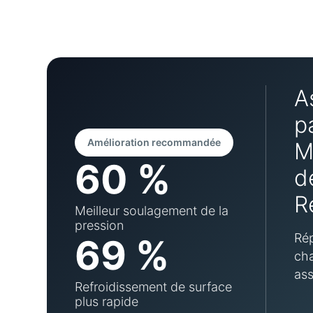
A
p
Amélioration recommandée
M
60 %
d
R
Meilleur soulagement de la
pression
Rép
69 %
cha
ass
Refroidissement de surface
plus rapide