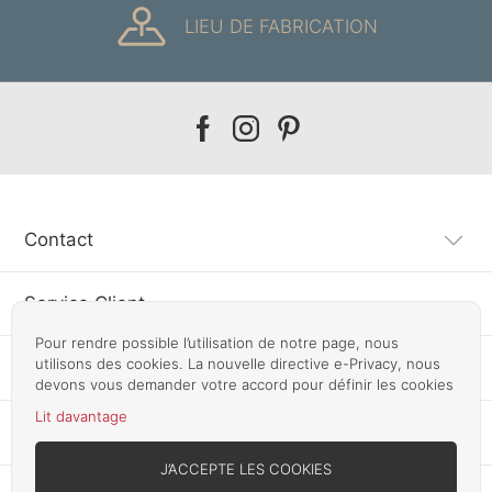
LIEU DE FABRICATION
Our
Our
Our
facebook
instagram
pinterest
Contact
Service Client
Pour rendre possible l’utilisation de notre page, nous
utilisons des cookies. La nouvelle directive e-Privacy, nous
Information
devons vous demander votre accord pour définir les cookies
Lit davantage
Autres pays
J’ACCEPTE LES COOKIES