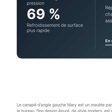
pression
Rép
69 %
cha
ass
Refroidissement de surface
plus rapide
En 
Le canapé d'angle gauche Mary est un meuble parfa
le bureau. Son design épuré, de style modern, est