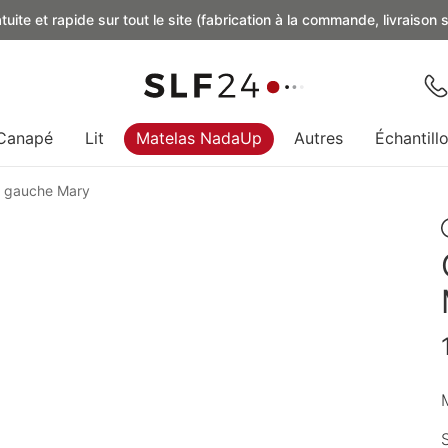
uite et rapide sur tout le site (fabrication à la commande, livraison
Canapé
Lit
Matelas NadaUp
Autres
Échantill
e gauche Mary
M