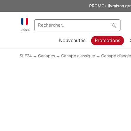
PROMO: livraison grat
France
Nouveautés
Promotions
SLF24
Canapés
Canapé classique
Canapé d’angl