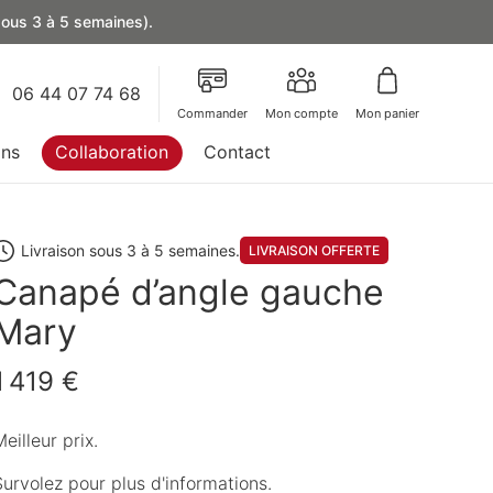
 sous 3 à 5 semaines).
06 44 07 74 68
Commander
Mon compte
Mon panier
ons
Collaboration
Contact
Livraison sous 3 à 5 semaines.
LIVRAISON OFFERTE
Canapé d’angle gauche
Mary
1 419 €
eilleur prix.
Survolez pour plus d'informations.