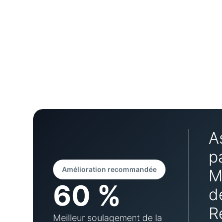
A
p
Amélioration recommandée
M
60 %
d
R
Meilleur soulagement de la