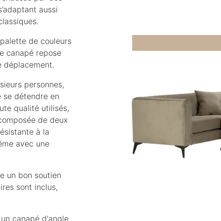
 s’adaptant aussi
lassiques.
 palette de couleurs
 Le canapé repose
de déplacement.
sieurs personnes,
e se détendre en
e qualité utilisés,
, composée de deux
ésistante à la
même avec une
re un bon soutien
res sont inclus,
 un canapé d'angle