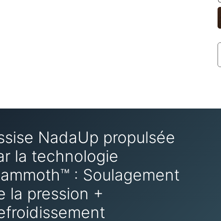
ssise NadaUp propulsée
ar la technologie
ammoth™ : Soulagement
e la pression +
efroidissement