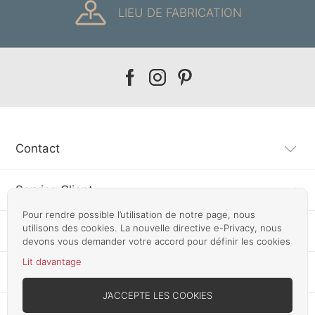
LIEU DE FABRICATION
Our
Our
Our
facebook
instagram
pinterest
Contact
Service Client
Pour rendre possible l’utilisation de notre page, nous
utilisons des cookies. La nouvelle directive e-Privacy, nous
Information
devons vous demander votre accord pour définir les cookies
Lit davantage
Autres pays
J’ACCEPTE LES COOKIES