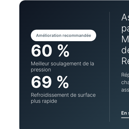
A
p
Amélioration recommandée
M
60 %
d
R
Meilleur soulagement de la
pression
Rép
69 %
cha
ass
Refroidissement de surface
plus rapide
En 