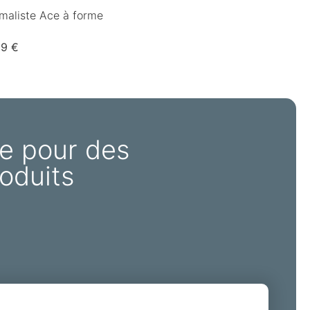
maliste Ace à forme
99 €
e pour des
oduits