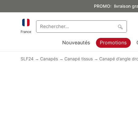
PROMO: livraison grat
France
Nouveautés
Promotions
SLF24
Canapés
Canapé tissus
Canapé d’angle dro