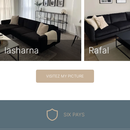
lasharna
Rafal
VISITEZ MY PICTURE
SIX PAYS