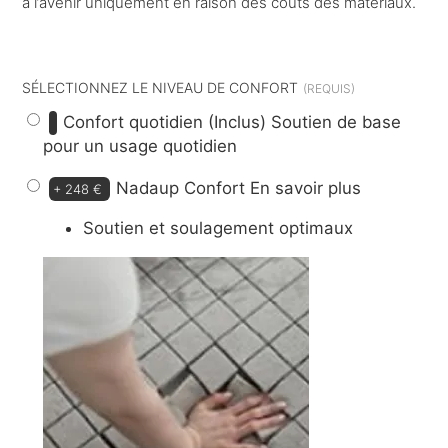
à l’avenir uniquement en raison des coûts des matériaux.
dont
11 €
d’éco-participation
SÉLECTIONNEZ LE NIVEAU DE CONFORT
Confort quotidien (Inclus)
Soutien de base
pour un usage quotidien
Nadaup Confort
En savoir plus
+
248 €
Soutien et soulagement optimaux