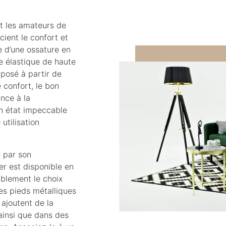
t les amateurs de
ient le confort et
e d’une ossature en
e élastique de haute
mposé à partir de
 confort, le bon
nce à la
un état impeccable
utilisation
é par son
er est disponible en
ablement le choix
es pieds métalliques
 ajoutent de la
 ainsi que dans des