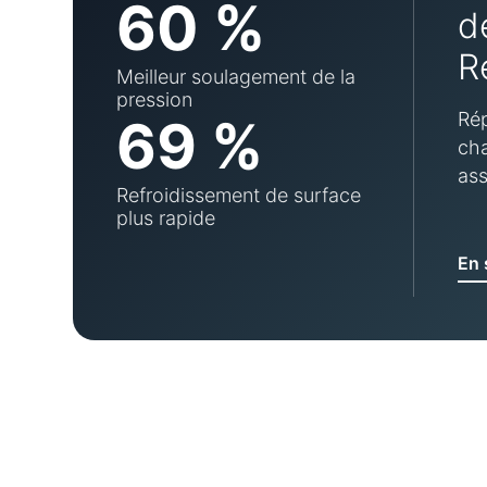
60 %
d
R
Meilleur soulagement de la
pression
Rép
69 %
cha
ass
Refroidissement de surface
plus rapide
En 