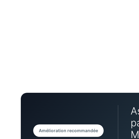
A
p
Amélioration recommandée
M