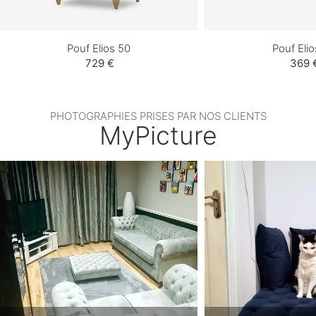
Pouf Elios 50
Pouf Elio
729 €
369 
PHOTOGRAPHIES PRISES PAR NOS CLIENTS
MyPicture