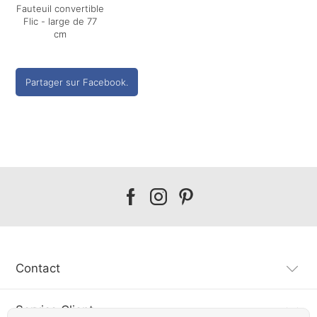
Fauteuil convertible
Flic - large de 77
cm
Partager sur Facebook.
Our
Our
Our
facebook
instagram
pinterest
Contact
Service Client