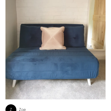
Z
Zoe