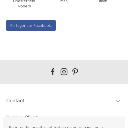
Chesterfield
Imani
Imani
Modern
Partager sur Facebook.
Our
Our
Our
facebook
instagram
pinterest
Contact
Service Client
Pour rendre possible l’utilisation de notre page, nous