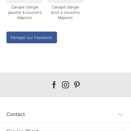
Canapé d’angle
Canapé d’angle
gauche à coussins
droit à coussins
Majestic
Majestic
Partager sur Facebook.
Our
Our
Our
facebook
instagram
pinterest
Contact