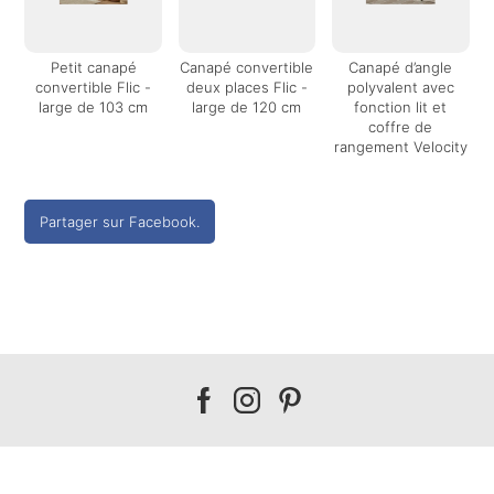
Petit canapé
Canapé convertible
Canapé d’angle
convertible Flic -
deux places Flic -
polyvalent avec
large de 103 cm
large de 120 cm
fonction lit et
coffre de
rangement Velocity
Partager sur Facebook.
Our
Our
Our
facebook
instagram
pinterest