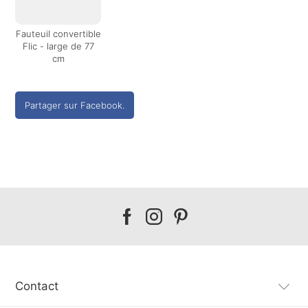
Fauteuil convertible
Flic - large de 77
cm
Partager sur Facebook.
Our
Our
Our
facebook
instagram
pinterest
Contact