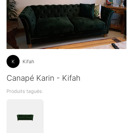
K
Kifah
Canapé Karin - Kifah
Produits tagués: