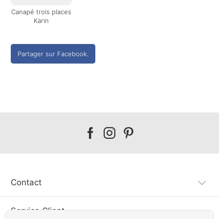
Canapé trois places
Karin
Partager sur Facebook.
Our
Our
Our
facebook
instagram
pinterest
Contact
Service Client