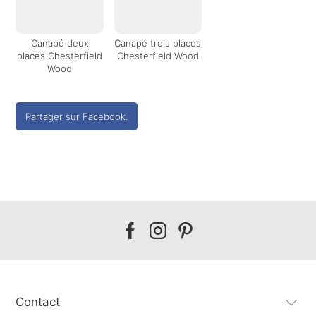
Canapé deux
Canapé trois places
places Chesterfield
Chesterfield Wood
Wood
Partager sur Facebook.
Our
Our
Our
facebook
instagram
pinterest
Contact