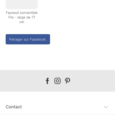
Fauteuil convertible
Flic - large de 77
cm
Partager sur Facebook.
Our
Our
Our
facebook
instagram
pinterest
Contact