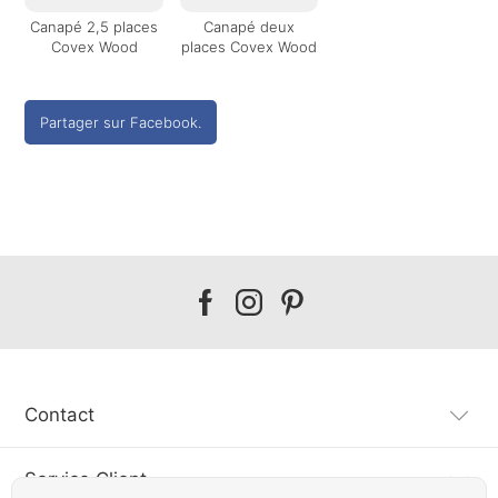
Canapé 2,5 places
Canapé deux
Covex Wood
places Covex Wood
Partager sur Facebook.
Our
Our
Our
facebook
instagram
pinterest
Contact
Service Client