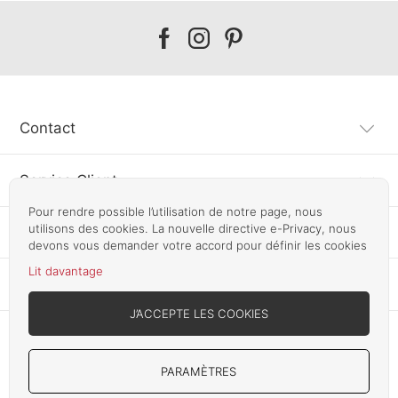
Our
Our
Our
facebook
instagram
pinterest
Contact
Service Client
Pour rendre possible l’utilisation de notre page, nous
utilisons des cookies. La nouvelle directive e-Privacy, nous
Information
devons vous demander votre accord pour définir les cookies
Lit davantage
Autres pays
J’ACCEPTE LES COOKIES
PARAMÈTRES
Copyright © 2012-2026 Smart Line Furniture 24. All Rights Reserved.