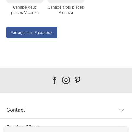
Canapé deux
Canapé trois places
places Vicenza
Vicenza
Partager sur Facebook.
Our
Our
Our
facebook
instagram
pinterest
Contact
Service Client