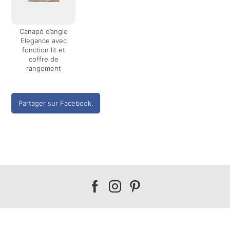
Canapé d’angle
Elegance avec
fonction lit et
coffre de
rangement
Partager sur Facebook.
Our
Our
Our
facebook
instagram
pinterest