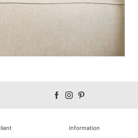
Our
Our
Our
facebook
instagram
pinterest
lient
Information