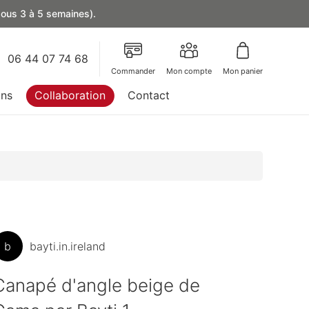
 sous 3 à 5 semaines).
06 44 07 74 68
Commander
Mon compte
Mon panier
ons
Collaboration
Contact
b
bayti.in.ireland
Canapé d'angle beige de