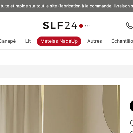
uite et rapide sur tout le site (fabrication à la commande, livraison
Canapé
Lit
Matelas NadaUp
Autres
Échantill