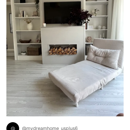
@
@mydreamhome_usplus6