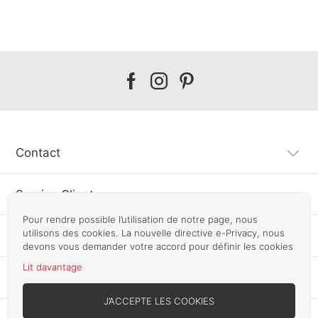
Our
Our
Our
facebook
instagram
pinterest
Contact
Service Client
Pour rendre possible l’utilisation de notre page, nous
utilisons des cookies. La nouvelle directive e-Privacy, nous
Information
devons vous demander votre accord pour définir les cookies
Lit davantage
Autres pays
J’ACCEPTE LES COOKIES