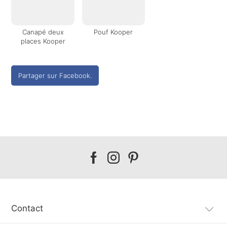
Canapé deux
Pouf Kooper
places Kooper
Partager sur Facebook.
Our
Our
Our
facebook
instagram
pinterest
Contact