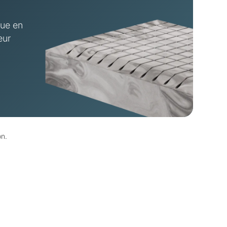
que en
eur
on.