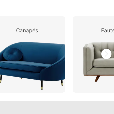
Canapés
Faute