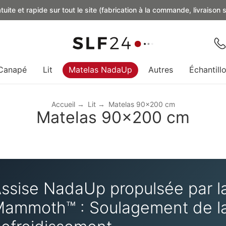
uite et rapide sur tout le site (fabrication à la commande, livraison
Canapé
Lit
Matelas NadaUp
Autres
Échantill
Accueil
Lit
Matelas 90x200 cm
Matelas 90x200 cm
ssise NadaUp propulsée par l
ammoth™ : Soulagement de la