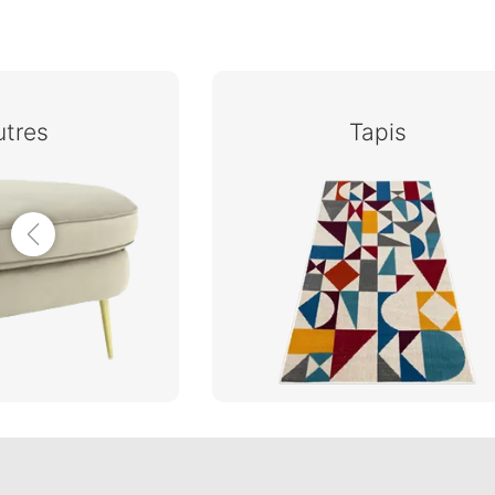
utres
Tapis