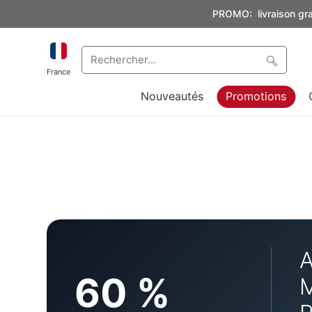
PROMO: livraison grat
France
Nouveautés
Promotions
A
60 %
M