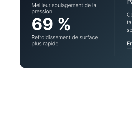
R
Meilleur soulagement de la
pression
Ce
69 %
ta
so
Refroidissement de surface
plus rapide
En