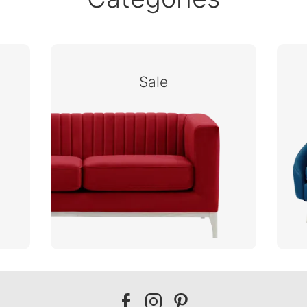
Sale
Our
Our
Our