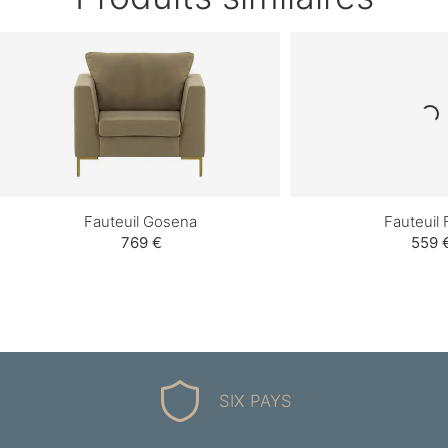
Fauteuil Gosena
Fauteuil 
769 €
559 
SIX PAYS