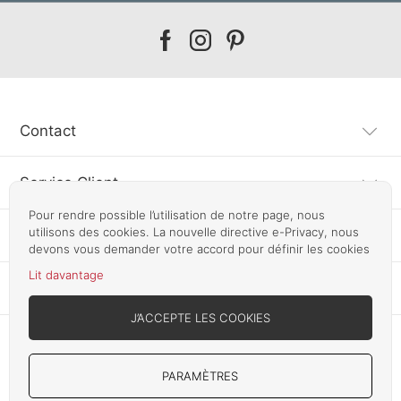
Our
Our
Our
facebook
instagram
pinterest
Contact
Service Client
Pour rendre possible l’utilisation de notre page, nous
utilisons des cookies. La nouvelle directive e-Privacy, nous
Information
devons vous demander votre accord pour définir les cookies
Lit davantage
Autres pays
J’ACCEPTE LES COOKIES
PARAMÈTRES