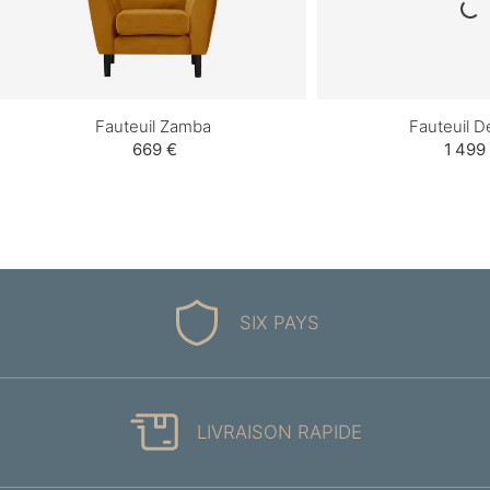
Fauteuil Zamba
Fauteuil D
669 €
1 499
SIX PAYS
LIVRAISON RAPIDE