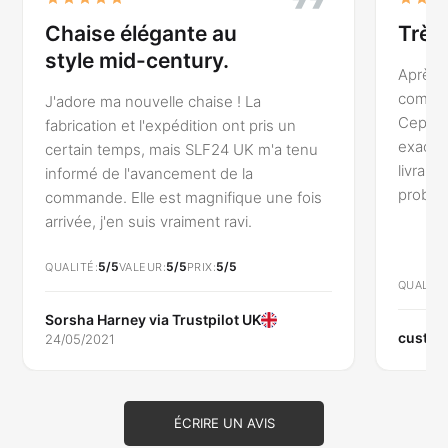
Très heureux
Après avoir lu quelques autres
commentaires, j'étais un peu inquiète.
Cependant, le fauteuil Demure est
n
exactement comme je l'espérais et la
enu
livraison s'est déroulée sans le moindre
problème. Un grand merci.
fois
5/5
5/5
5/5
QUALITÉ
VALEUR
PRIX
customer via
Trustpilot UK
04/02/2021
ÉCRIRE UN AVIS