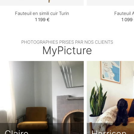
Fauteuil en simili cuir Turin
Fauteuil
1 199 €
1 099
PHOTOGRAPHIES PRISES PAR NOS CLIENTS
MyPicture
Claire
Harrison