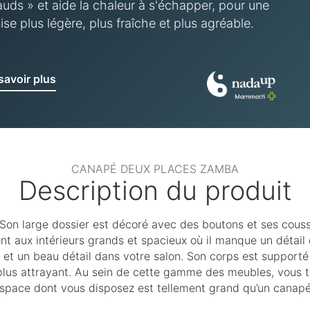
uds » et aide la chaleur à s'échapper, pour une
ise plus légère, plus fraîche et plus agréable.
savoir plus
CANAPÉ DEUX PLACES ZAMBA
Description du produit
Son large dossier est décoré avec des boutons et ses couss
 aux intérieurs grands et spacieux où il manque un détail 
e et un beau détail dans votre salon. Son corps est supporté
 plus attrayant. Au sein de cette gamme des meubles, vous t
espace dont vous disposez est tellement grand qu’un canapé 