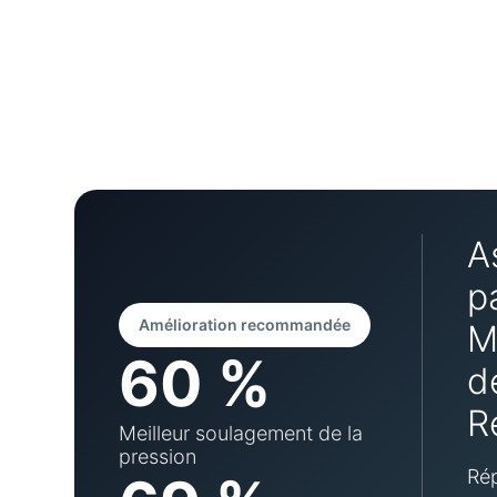
A
p
Amélioration recommandée
M
60 %
d
R
Meilleur soulagement de la
pression
Rép