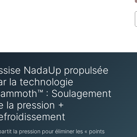
ssise NadaUp propulsée
ar la technologie
ammoth™ : Soulagement
e la pression +
efroidissement
artit la pression pour éliminer les « points