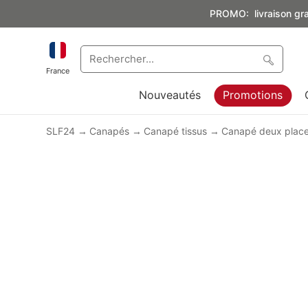
PROMO: livraison grat
France
Nouveautés
Promotions
SLF24
Canapés
Canapé tissus
Canapé deux plac