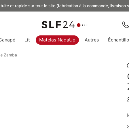
uite et rapide sur tout le site (fabrication à la commande, livraison
Canapé
Lit
Matelas NadaUp
Autres
Échantill
es Zamba
M