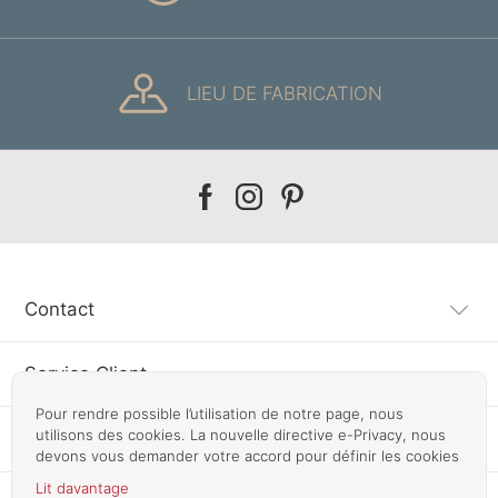
LIEU DE FABRICATION
Our
Our
Our
facebook
instagram
pinterest
Contact
Service Client
Pour rendre possible l’utilisation de notre page, nous
utilisons des cookies. La nouvelle directive e-Privacy, nous
Information
devons vous demander votre accord pour définir les cookies
Lit davantage