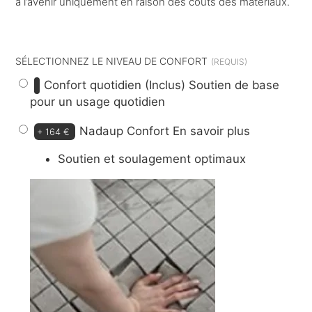
à l’avenir uniquement en raison des coûts des matériaux.
dont
9 €
d’éco-participation
SÉLECTIONNEZ LE NIVEAU DE CONFORT
Confort quotidien (Inclus)
Soutien de base
pour un usage quotidien
Nadaup Confort
En savoir plus
+
164 €
Soutien et soulagement optimaux