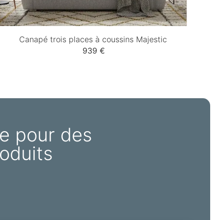
Canapé trois places à coussins Majestic
Can
939 €
e pour des
oduits