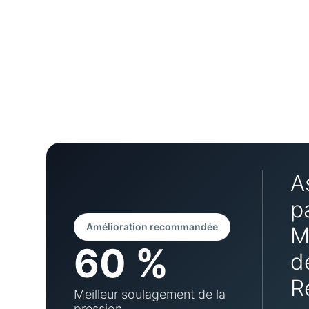
A
p
Amélioration recommandée
M
60 %
d
R
Meilleur soulagement de la
pression